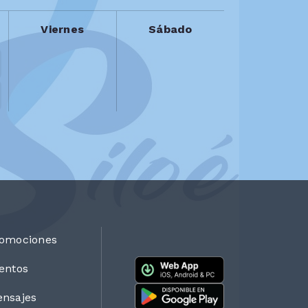
Viernes
Sábado
omociones
entos
nsajes