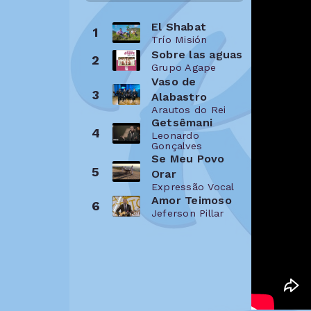
El Shabat
1
Trío Misión
Sobre las aguas
2
Grupo Agape
Vaso de
3
Alabastro
Arautos do Rei
Getsêmani
4
Leonardo
Gonçalves
Se Meu Povo
5
Orar
Expressão Vocal
Amor Teimoso
6
Jeferson Pillar